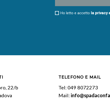
Ho letto e accetto
la privacy 
TI
TELEFONO E MAIL
oro, 22/b
Tel:
049 8072273
adova
Mail:
info@spadaconfap