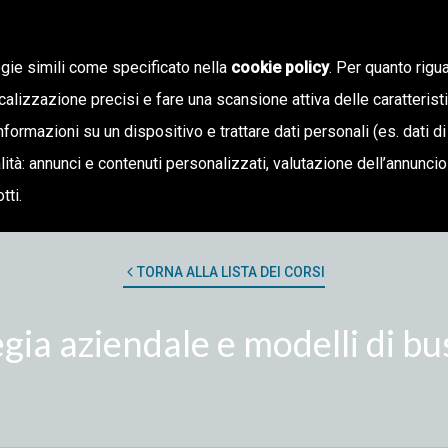
CHI SIAMO
L’OFFER
ogie simili come specificato nella
cookie policy
. Per quanto rigua
calizzazione precisi e fare una scansione attiva delle caratterist
informazioni su un dispositivo e trattare dati personali (es. dati di
inalità: annunci e contenuti personalizzati, valutazione dell’annunci
tti.
TORNA ALLA LISTA DEI CORSI
egia aziendale e modelli di bu