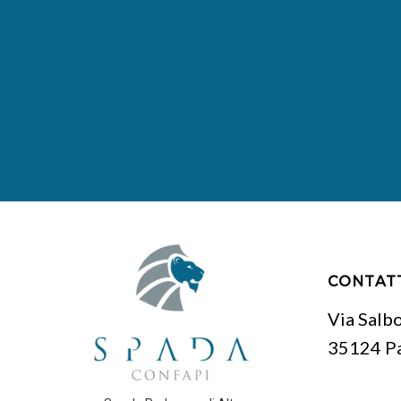
CONTAT
Via Salb
35124 P